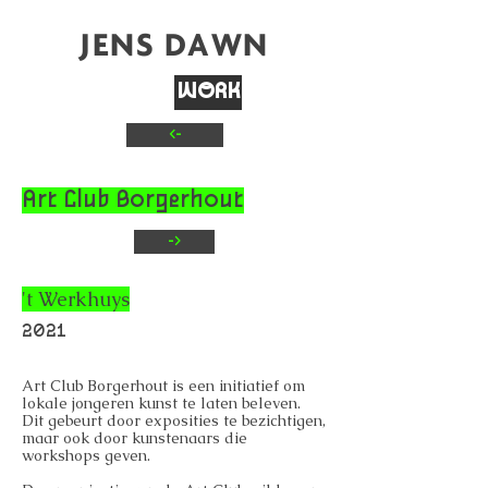
JENS DAWN
WORK
<-
TEXT
CONTACT
Art Club Borgerhout
->
't Werkhuys
2021
Art Club Borgerhout is een initiatief om
lokale jongeren kunst te laten beleven.
Dit gebeurt door exposities te bezichtigen,
maar ook door kunstenaars die
workshops geven.