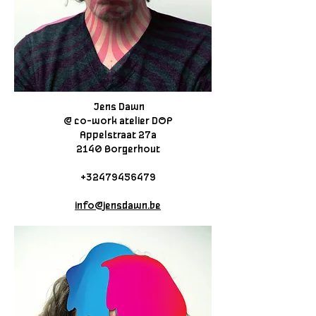
Jens Dawn
@ co-work atelier DOP
Appelstraat 27a
2140 Borgerhout
+32479456479
info@jensdawn.be