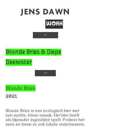
JENS DAWN
WORK
<-
TEXT
CONTACT
Blonde Bries & Diepe
Deemster
->
Blonde Bries
2021
Blonde Bries is een ecologisch bier met
een zachte, frisse smaak. Het bier heeft
als bijzonder ingrediënt spelt. Probeer het
eens en steun zo ook lokale ondernemers.