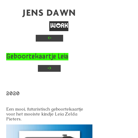
JENS DAWN
WORK
<-
TEXT
CONTACT
Geboortekaartje Leia
->
2020
Een mooi, futuristisch geboortekaartje
voor het mooiste kindje Leia Zelda
Pieters.