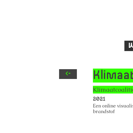
W
Klimaat
<-
Klimaatcoaliti
2021
Een online visuali
brandstof