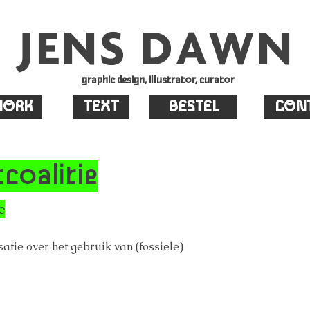
JENS DAWN
graphic design, illustrator, curator
ORK
TEXT
BESTEL
CON
coalitie
e
satie over het gebruik van (fossiele)