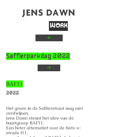
JENS DAWN
WORK
<-
TEXT
CONTACT
Saffierparkdag 2022
->
BAF11
2022
Het groen in de Saffierstraat mag niet
verdwijnen.
Jens Dawn steunt het idee van de
buurtgroep BAF11.
Een beter alternatief voor de fiets-o-
strade f11,