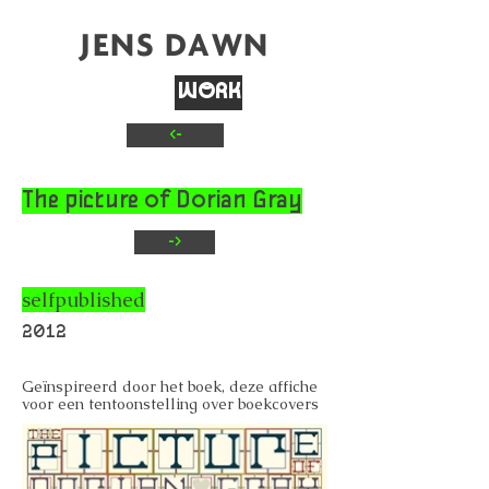
JENS DAWN
WORK
<-
TEXT
CONTACT
The picture of Dorian Gray
->
selfpublished
2012
Geïnspireerd door het boek, deze affiche
voor een tentoonstelling over boekcovers